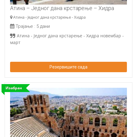
Атина – Једног дана крстарење – Хидра
Атина - Једног дана крстарење - Хидра
Трајање :
5 дани
Атина - Једног дана крстарење - Хидра новембар -
март
Резервишите сада
Изабран