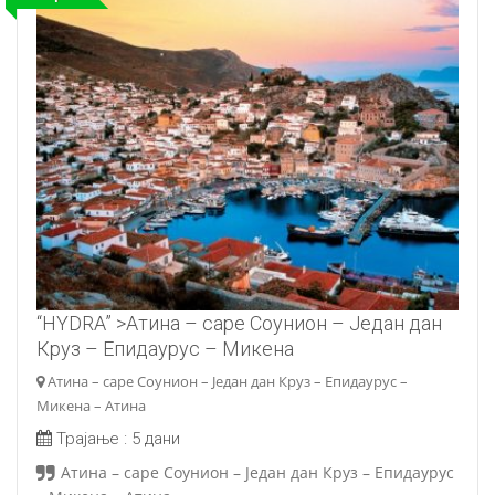
“HYDRA
” >Атина – cape Соунион – Један дан
Круз – Епидаурус – Микена
Атина – cape Соунион – Један дан Круз – Епидаурус –
Микена – Атина
Трајање :
5 дани
Атина – cape Соунион – Један дан Круз – Епидаурус