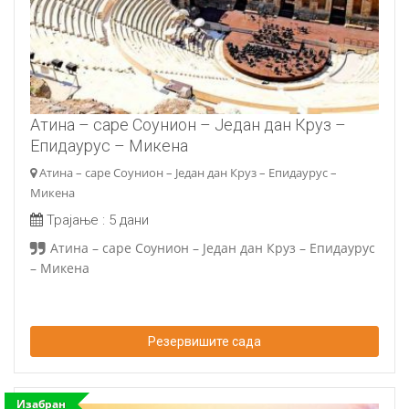
Атина – cape Соунион – Један дан Круз –
Епидаурус – Микена
Атина – cape Соунион – Један дан Круз – Епидаурус –
Микена
Трајање :
5 дани
Атина – cape Соунион – Један дан Круз – Епидаурус
– Микена
Резервишите сада
Изабран