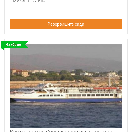
– Микена – Атина
Резервишите сада
Изабран
Крстарење на Саронически залив острва