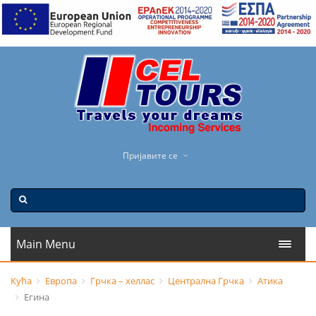
Пријавите се
Main Menu
Кућа
Европа
Грчка – хеллас
Централна Грчка
Атика
Егина