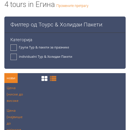
4
tours in
Егина
Промените претрагу
Филтер од Тоурс & Холидаи Пакети:
Категорија
Група Тур & пакети за празнике
individualni Тур & Холидаи Пакети
нови
Цена
(ниске до
високе
Цена
(највише
до
најниже