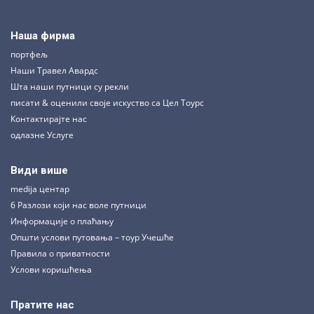
Наша фирма
портфељ
Наши Травел Авардс
Шта наши путници су рекли
писати & оценили своје искуство са Цел Тоурс
Контактирајте нас
одлазне Услуге
Види више
medija центар
6 Разлози који нас воле путници
Информације о плаћању
Општи услови путовања – тоур Учешће
Правила о приватности
Услови коришћења
Пратите нас