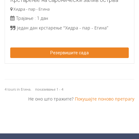
Хидра - пар - Егина
Трајање :
1 дан
један дан крстарење "Хидра - пар - Егина”
Резервишите сада
4
tours in
Егина. показивање 1 - 4
Не оно што тражите?
Покушајте поново претрагу