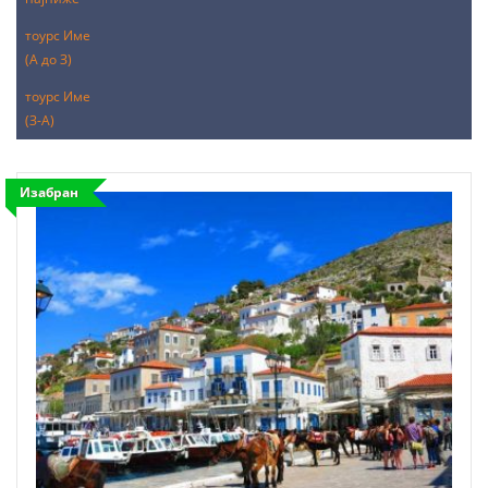
тоурс Име
(А до З)
тоурс Име
(З-А)
Изабран