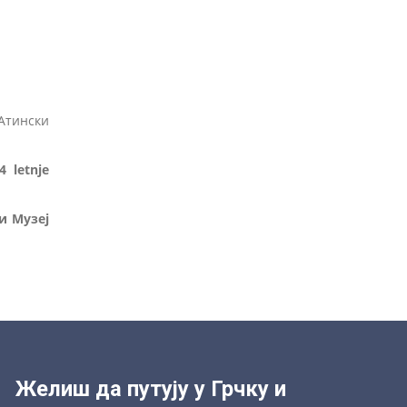
 Атински
4 letnje
и Музеј
Желиш да путују у Грчку и