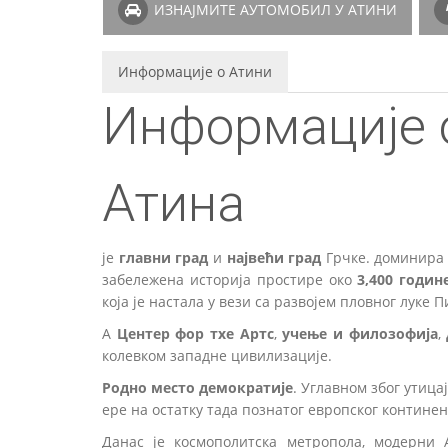
ИЗНАЈМИТЕ АУТОМОБИЛ У АТИНИ
Информације о Атини
Информације 
Атина
је
главни град
и
највећи град
Грчке. доминира
забележена историја простире око
3,400 годин
која је настала у вези са развојем пловног луке П
A
Центер фор тхе Артс
,
учење и филозофија
,
колевком западне цивилизације.
Родно место демократије
. Углавном због утица
ере на остатку тада познатог европског континен
Данас је космополитска метропола, модерни А