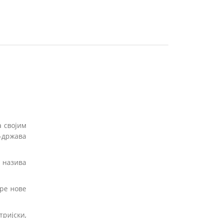
а својим
д-држава
о назива
пре нове
ријски,