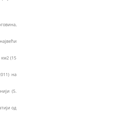
рговина,
највећи
 км2 (15
2011) на
ији (5.
атији од