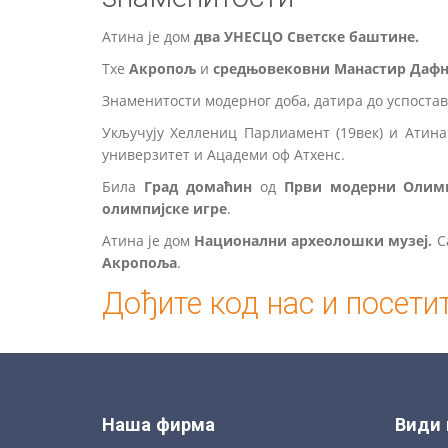
Атина је дом
два УНЕСЦО Светске баштине.
Тхе
Акропољ
и
средњовековни Манастир Даф
Знаменитости модерног доба, датира до успостав
Укључују Хеллениц Парлиамент (19век) и Атина 
универзитет и Ацадеми оф Атхенс.
Била
Град домаћин
од
Први модерни Олимп
олимпијске игре
.
Атина је дом
Национални археолошки музеј.
Са
Акропоља
.
Дођите код нас и посети
Наша фирма
Види