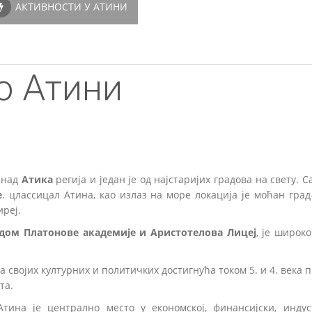
АКТИВНОСТИ У АТИНИ
о Атини
 над
Атика
регија и један је од најстаријих градова на свету. С
е
. цлассицал Атина, као излаз на море локација је моћан гра
иреј.
дом Платонове академије и Аристотелова Лицеј
, је широк
ја својих културних и политичких достигнућа током 5. и 4. века 
та.
тина је централно место у економској, финансијски, индуст