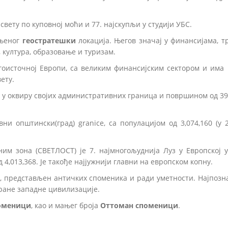
 свету по куповној моћи и 77. најскупљи у студији УБС.
 њеног
геостратешки
локација. Његов значај у финансијама, т
 култура, образовање и туризам.
гоисточној Европи, са великим финансијским сектором и има 
ету.
04) у оквиру својих административних граница и површином од 39
и општински(град) granice, са популацијом од 3,074,160 (у 
им зона (СВЕТЛОСТ) је 7. најмногољуднија Луз у Европској ун
 4,013,368. Је такође најјужнији главни на европском копну.
, представљен античких споменика и ради уметности. Најпозн
ране западне цивилизације.
оменици
, као и мањег броја
Оттоман споменици
.