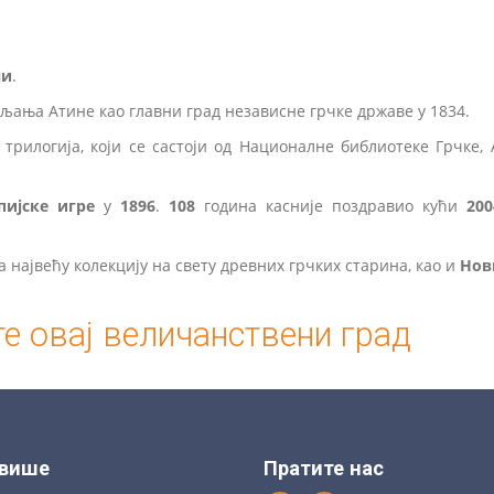
ни
.
љања Атине као главни град независне грчке државе у 1834.
трилогија, који се састоји од Националне библиотеке Грчке,
ијске игре
у
1896
.
108
година касније поздравио кући
200
 највећу колекцију на свету древних грчких старина, као и
Нов
те овај величанствени град
 више
Пратите нас