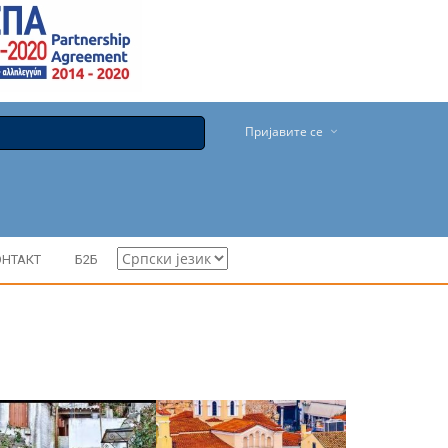
Пријавите се
ОНТАКТ
Б2Б