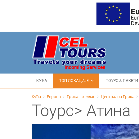
КУЋА
ТОП ЛОКАЦИЈЕ
ТОУРС & ПАКЕТИ
Кућа
Европа
Грчка – хеллас
Централна Грчка
Тоурс> Атина