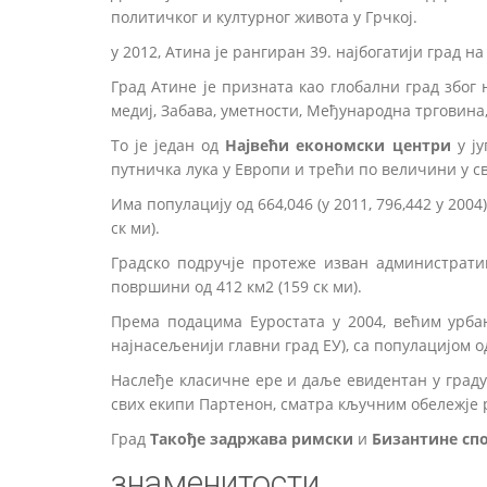
политичког и културног живота у Грчкој.
у 2012, Атина је рангиран 39. најбогатији град на
Град Атине је призната као глобални град због
медиј, Забава, уметности, Међународна трговина,
То је један од
Највећи економски центри
у ју
путничка лука у Европи и трећи по величини у св
Има популацију од 664,046 (у 2011, 796,442 у 20
ск ми).
Градско подручје протеже изван административн
површини од 412 км2 (159 ск ми).
Према подацима Еуростата у 2004, већим урбан
најнасељенији главни град ЕУ), са популацијом од
Наслеђе класичне ере и даље евидентан у граду
свих екипи Партенон, сматра кључним обележје 
Град
Такође задржава римски
и
Бизантине сп
знаменитости