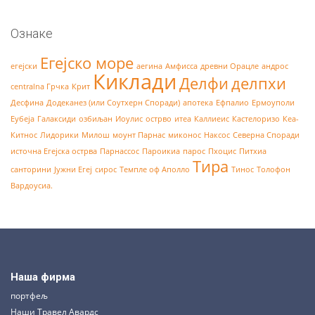
Ознаке
Егејско море
егејски
аегина
Амфисса
древни Орацле
андрос
Киклади
Делфи
делпхи
centralna Грчка
Крит
Десфина
Додеканез (или Соутхерн Споради)
апотека
Ефпалио
Ермоуполи
Еубеја
Галаксиди
озбиљан
Иоулис
острво
итеа
Каллиеис
Кастелоризо
Кеа-
Китнос
Лидорики
Милош
моунт Парнас
миконос
Наксос
Северна Споради
источна Егејска острва
Парнассос
Пароикиа
парос
Пхоцис
Питхиа
Тира
санторини
Јужни Егеј
сирос
Темпле оф Аполло
Тинос
Толофон
Вардоусиа.
Наша фирма
портфељ
Наши Травел Авардс