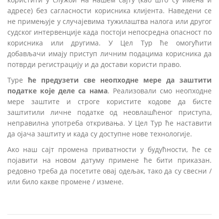
адресе) без сагласности корисника клијента. Наведени се
не примењује у случајевима тужилаштва налога или другог
судског интервенције када постоји непосредна опасност по
корисника или другима. У Цел Тур ће омогућити
добављачи имају приступ личним подацима корисника да
потврди регистрацију и да достави користи право.
Туре
ће предузети све неопходне мере да заштити
податке које деле са нама
. Реализовали смо неопходне
мере заштите и строге користите кодове да бисте
заштитили личне податке од неовлашћеног приступа,
неправилна употреба откривања. У Цел Тур ће наставити
да ојача заштиту и када су доступне нове технологије.
Ако наш сајт промена приватности у будућности, ће се
појавити на новом датуму примене ће бити приказан.
редовно треба да посетите овај одељак, тако да су свесни /
или било какве промене / измене.