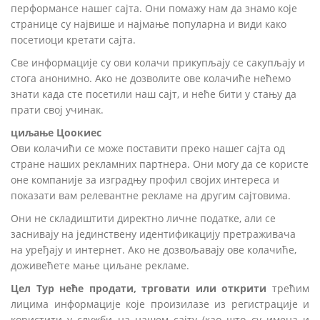
перформансе нашег сајта. Они помажу нам да знамо које
странице су највише и најмање популарна и види како
посетиоци кретати сајта.
Све информације су ови колачи прикупљају се сакупљају и
стога анонимно. Ако не дозволите ове колачиће нећемо
знати када сте посетили наш сајт, и неће бити у стању да
прати свој учинак.
циљање Цоокиес
Ови колачићи се може поставити преко нашег сајта од
стране наших рекламних партнера. Они могу да се користе
оне компаније за изградњу профил својих интереса и
показати вам релевантне рекламе на другим сајтовима.
Они не складиштити директно личне податке, али се
заснивају на јединствену идентификацију претраживача
на уређају и интернет. Ако не дозвољавају ове колачиће,
доживећете мање циљане рекламе.
Цел Тур неће продати, трговати или открити
трећим
лицима информације које произилазе из регистрације и
користити у служби на нашем сајту (као што су имена и