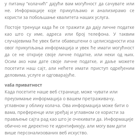
у питању “колачић” дајући вам могућност да сачувате или
не. Информације које прикупљамо и анализирамо се
користи за побољшање квалитета наших услуга.
Постоје тренуци када ће се тражити да дају личне податке
као што су име, адреса или број телефона. У таквим
случајевима ће увек бити обавештени о целисходности иза
овог прикупљања информација и увек ће имати могућност
да се не открије своје личне податке, или неки од њих.
Осим ако нам дате своје личне податке, и даље можете
посетити наш сајт, али нећете имати приступ одређеним
деловима, услуге и одговарајуће.
vaša приватност
Када посетите наше веб странице, може чувати или
преузимање информација о вашем претраживачу,
углавном у облику колача. Ова информација може бити о
вама, преференце или уређај и углавном се користи за
прављење сајта рад као што је очекивати да. Информације
обично не директно те идентификују, али могу вам дати
више персонализованих веб искуство.