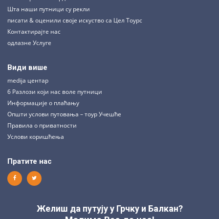
Шта наши путници су рекли
писати & оценили своје искуство са Цел Тоурс
Контактирајте нас
одлазне Услуге
Види више
medija центар
6 Разлози који нас воле путници
Информације о плаћању
Општи услови путовања – тоур Учешће
Правила о приватности
Услови коришћења
Пратите нас
Желиш да путују у Грчку и Балкан?