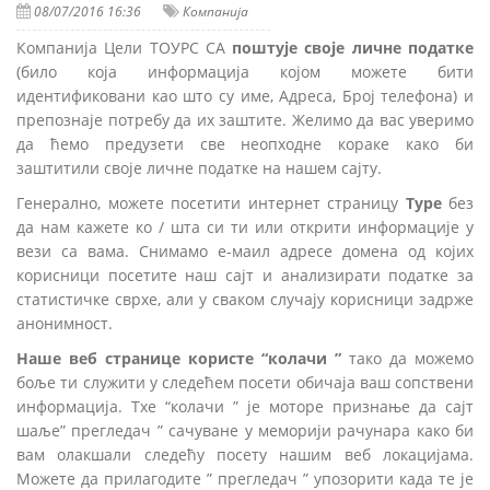
08/07/2016 16:36
Компанија
Компанија Цели ТОУРС СА
поштује своје личне податке
(било која информација којом можете бити
идентификовани као што су име, Адреса, Број телефона) и
препознаје потребу да их заштите. Желимо да вас уверимо
да ћемо предузети све неопходне кораке како би
заштитили своје личне податке на нашем сајту.
Генерално, можете посетити интернет страницу
Туре
без
да нам кажете ко / шта си ти или открити информације у
вези са вама. Снимамо е-маил адресе домена од којих
корисници посетите наш сајт и анализирати податке за
статистичке сврхе, али у сваком случају корисници задрже
анонимност.
Наше веб странице користе “колачи ”
тако да можемо
боље ти служити у следећем посети обичаја ваш сопствени
информација. Тхе “колачи ” је моторе признање да сајт
шаље” прегледач ” сачуване у меморији рачунара како би
вам олакшали следећу посету нашим веб локацијама.
Можете да прилагодите ” прегледач ” упозорити када те је