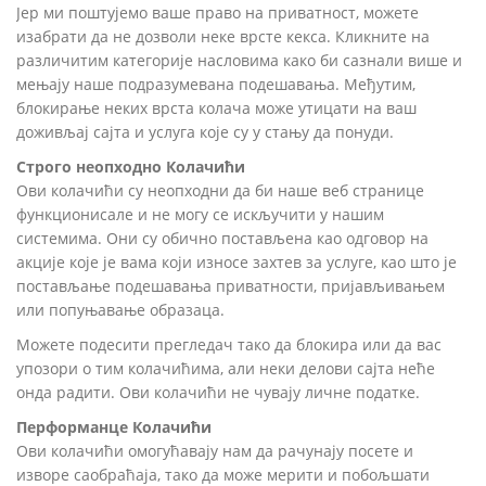
Јер ми поштујемо ваше право на приватност, можете
изабрати да не дозволи неке врсте кекса. Кликните на
различитим категорије насловима како би сазнали више и
мењају наше подразумевана подешавања. Међутим,
блокирање неких врста колача може утицати на ваш
доживљај сајта и услуга које су у стању да понуди.
Строго неопходно Колачићи
Ови колачићи су неопходни да би наше веб странице
функционисале и не могу се искључити у нашим
системима. Они су обично постављена као одговор на
акције које је вама који износе захтев за услуге, као што је
постављање подешавања приватности, пријављивањем
или попуњавање образаца.
Можете подесити прегледач тако да блокира или да вас
упозори о тим колачићима, али неки делови сајта неће
онда радити. Ови колачићи не чувају личне податке.
Перформанце Колачићи
Ови колачићи омогућавају нам да рачунају посете и
изворе саобраћаја, тако да може мерити и побољшати