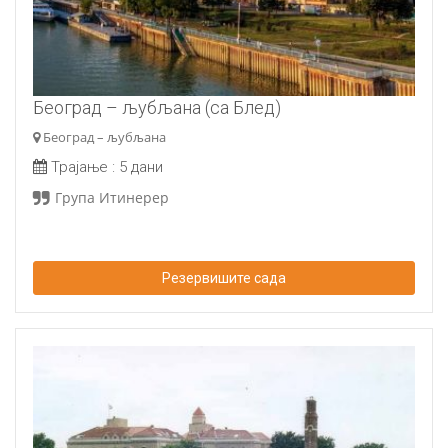
Београд – љубљана (са Блед)
Београд – љубљана
Трајање :
5 дани
Група Итинерер
Резервишите сада