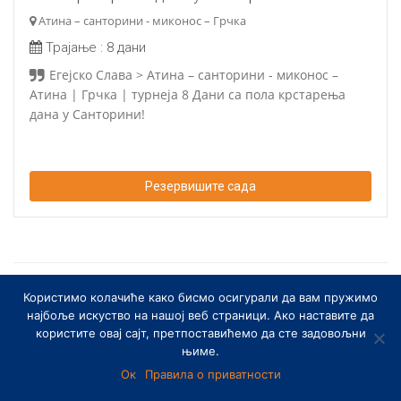
Атина – санторини - миконос – Грчка
Трајање :
8 дани
Егејско Слава > Атина – санторини - миконос –
Атина | Грчка | турнеја 8 Дани са пола крстарења
дана у Санторини!
Резервишите сада
23 туре . показивање 1 - 23
Користимо колачиће како бисмо осигурали да вам пружимо
најбоље искуство на нашој веб страници. Ако наставите да
Не оно што тражите?
Покушајте поново претрагу
користите овај сајт, претпоставићемо да сте задовољни
њиме.
Ок
Правила о приватности