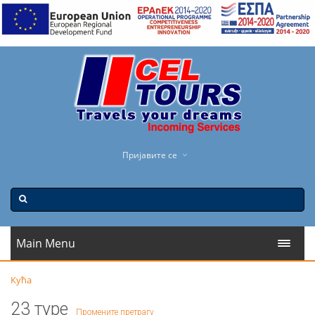
Пријавите се
Main Menu
Кућа
23 туре
Промените претрагу