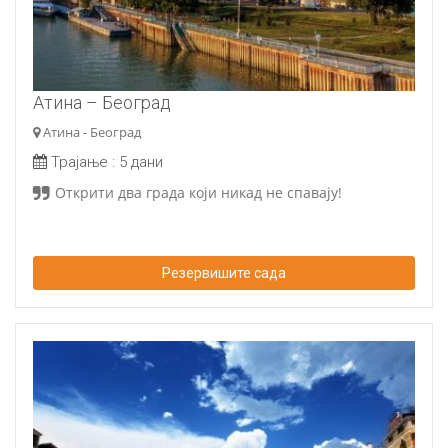
Атина – Београд
Атина - Београд
Трајање :
5 дани
Открити два града који никад не спавају!
Резервишите сада