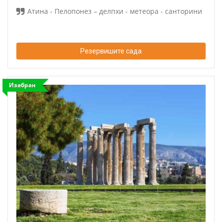
Атина - Пелопонез – делпхи - метеора - санторини
Резервишите сада
Изабран