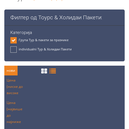
Филтер од Тоурс & Холидаи Пакети:
Категорија
Група Тур & пакети за празнике
individualni Тур & Холидаи Пакети
нови
Цена
(ниске до
високе
Цена
(највише
до
најниже