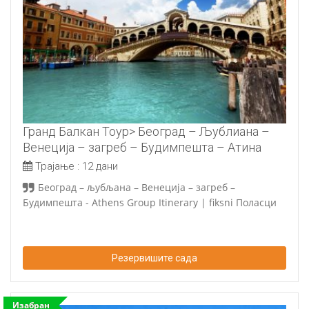
Гранд Балкан Тоур> Београд – Љублиана –
Венеција – загреб – Будимпешта – Атина
Трајање :
12 дани
Београд – љубљана – Венеција – загреб –
Будимпешта -
Athens Group Itinerary
| fiksni Поласци
Резервишите сада
Изабран