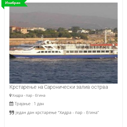
Изабран
Крстарење на Саронически залив острва
Хидра - пар - Егина
Трајање :
1 дан
један дан крстарење "Хидра - пар - Егина”