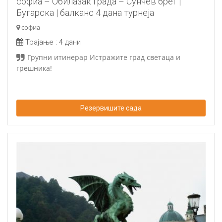
софиа – Обилазак града – Сунчев брег |
Бугарска | балканс 4 дана турнеја
софиа
Трајање :
4 дани
Групни итинерар Истражите град светаца и
грешника!
Резервишите сада