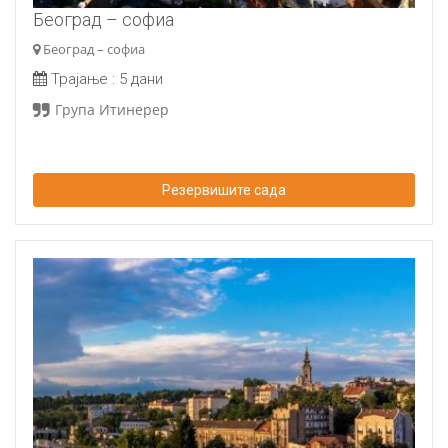
Београд – софиа
Београд – софиа
Трајање :
5 дани
Група Итинерер
Резервишите сада