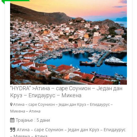
“HYDRA
” >Атина – cape Соунион – Један дан
Круз – Епидаурус – Микена
Атина – cape Соунион – Један дан Круз – Епидаурус –
Микена – Атина
Трајање :
5 дани
Атина – cape Соунион – Један дан Круз – Епидаурус
– Микена – Атина