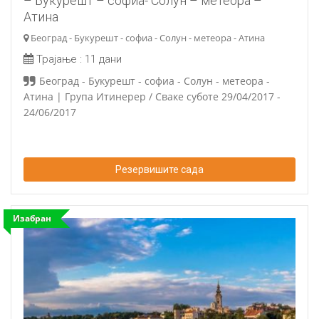
– Букурешт – софиа- Солун – метеора –
Атина
Београд - Букурешт - софиа - Солун - метеора - Атина
Трајање :
11 дани
Београд - Букурешт - софиа - Солун - метеора -
Атина | Група Итинерер / Сваке суботе 29/04/2017 -
24/06/2017
Резервишите сада
Изабран