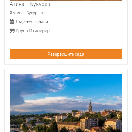
Атина – Букурешт
Атина - Букурешт
Трајање :
5 дани
Група Итинерер
Резервишите сада