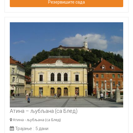
Резервишите сада
Атина – љубљана (са Блед)
Атина - љубљана (са Блед)
Трајање :
5 дани