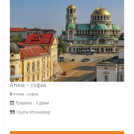
Атина – софиа
Атина - софиа
Трајање :
5 дани
Група Итинерер