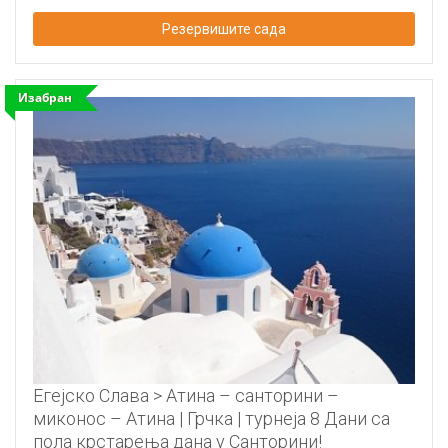
Резервишите сада
Изабран
Егејско Слава > Атина – санторини –
миконос – Атина | Грчка | турнеја 8 Дани са
пола крстарења дана у Санторини!