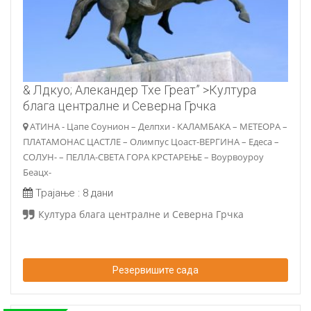
& Лдкуо; Алекандер Тхе Греат” >Култура
блага централне и Северна Грчка
АТИНА - Цапе Соунион – Делпхи - КАЛАМБАКА – МЕТЕОРА –
ПЛАТАМОНАС ЦАСТЛЕ – Олимпус Цоаст-ВЕРГИНА – Едеса –
СОЛУН- – ПЕЛЛА-СВЕТА ГОРА КРСТАРЕЊЕ – Воурвоуроу
Беацх-
Трајање :
8 дани
Култура блага централне и Северна Грчка
Резервишите сада