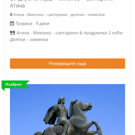
Атина
Атина - Миконос - санторини - делпхи – олимпиа
Трајање :
9 дани
Атина - Миконос - санторини & продужење 2 ноћи
Делпхи – олимпиа
Резервишите сада
Изабран