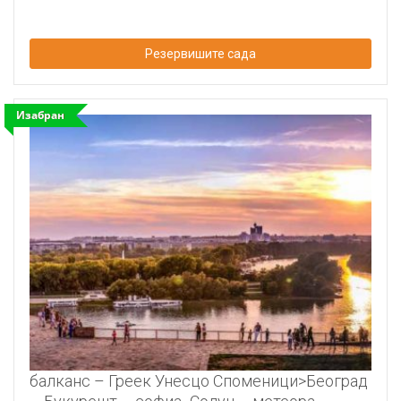
Резервишите сада
Изабран
балканс – Греек Унесцо Споменици>Београд