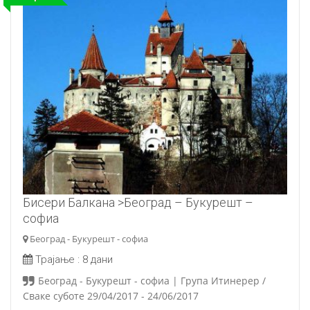
Бисери Балкана >Београд – Букурешт –
софиа
Београд - Букурешт - софиа
Трајање :
8 дани
Београд - Букурешт - софиа | Група Итинерер /
Сваке суботе 29/04/2017 - 24/06/2017