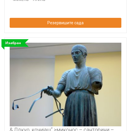
Резервишите сада
Изабран
& Лдкуо; кочијаш” >миконос – санторини –