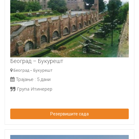
Београд – Букурешт
Београд – Букурешт
Трајање :
5 дани
Група Итинерер
Резервишите сада