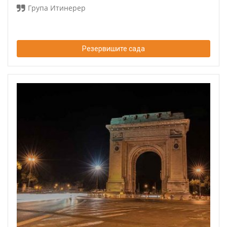
Група Итинерер
Резервишите сада