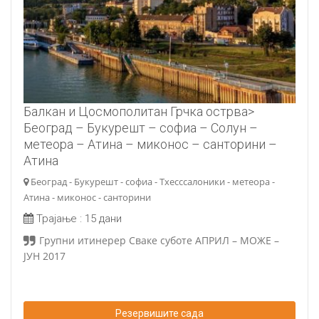
Балкан и Цосмополитан Грчка острва>
Београд – Букурешт – софиа – Солун –
метеора – Атина – миконос – санторини –
Атина
Београд - Букурешт - софиа - Тхесссалоники - метеора -
Атина - миконос - санторини
Трајање :
15 дани
Групни итинерер Сваке суботе АПРИЛ – МОЖЕ –
ЈУН 2017
Резервишите сада