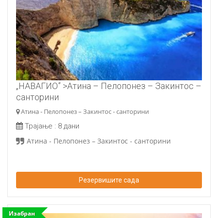
„НАВАГИО” >Атина – Пелопонез – Закинтос –
санторини
Атина - Пелопонез – Закинтос - санторини
Трајање :
8 дани
Атина - Пелопонез – Закинтос - санторини
Резервишите сада
Изабран