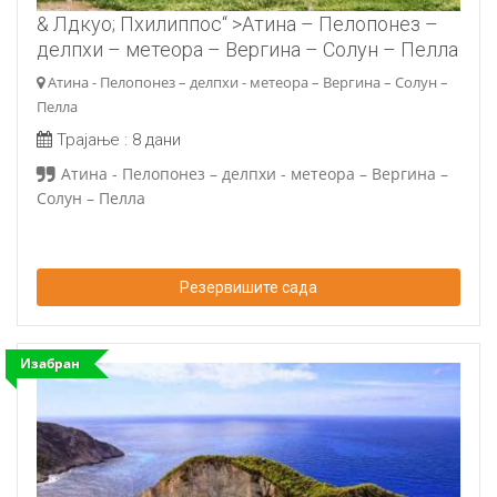
& Лдкуо; Пхилиппос“ >Атина – Пелопонез –
делпхи – метеора – Вергина – Солун – Пелла
Атина - Пелопонез – делпхи - метеора – Вергина – Солун –
Пелла
Трајање :
8 дани
Атина - Пелопонез – делпхи - метеора – Вергина –
Солун – Пелла
Резервишите сада
Изабран