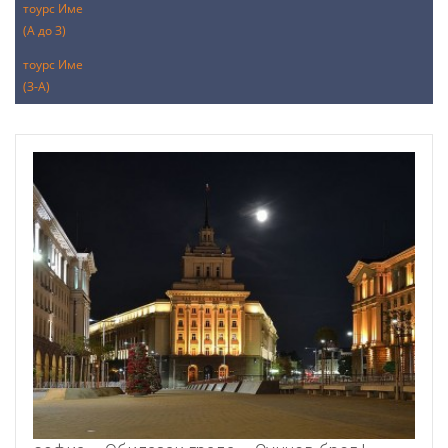
тоурс Име
(А до З)
тоурс Име
(З-А)