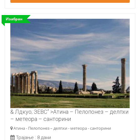
Изабран
& Лдкуо; ЗЕВС” >Атина – Пелопонез – делпхи
– метеора – санторини
Атина - Пелопонез – делпхи - метеора - санторини
Трајање :
8 дани