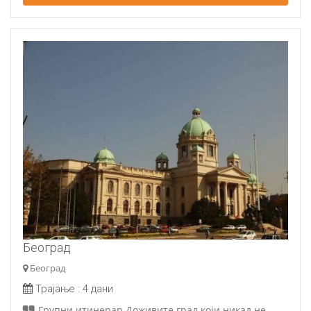
Београд
Београд
Трајање :
4 дани
Групни итинерар Доживите град који никад не