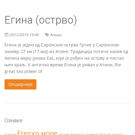
Егина (острво)
20/12/2016 19:46
Атика
Егина је једно од Саронских острва Грчке у Саронском
заливу, 27 км (17 мој) из Атине. Традиција потиче назив од
Аегина мајку јунака Еак, који је рођен на острву и постао
њен краљ. У античко време Егина је ривал у Атини,
the
great sea power of
Опширније
Ознаке
Егејско море
егејски
аегина
Амфисса
древни Орацле
андрос