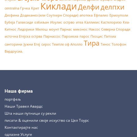
Киклади
Делфи
делпхи
centralna Грчка
Крит
Десфина
Додеканез (или Соутхерн Споради)
апотека
Ефпалио
Ермоуполи
Еубеја
Галаксиди
озбиљан
Иоулис
острво
итеа
Каллиеис
Кастелоризо
Кеа-
Китнос
Лидорики
Милош
моунт Парнас
миконос
Наксос
Северна Споради
источна Егејска острва
Парнассос
Пароикиа
парос
Пхоцис
Питхиа
Тира
санторини
Јужни Егеј
сирос
Темпле оф Аполло
Тинос
Толофон
Вардоусиа.
Наша фирма
портфељ
Наши Травел Авардс
Шта наши путници су рекли
писати & оценили своје искуство са Цел Тоурс
Контактирајте нас
одлазне Услуге