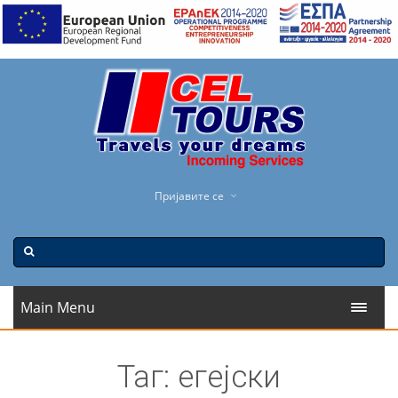
Пријавите се
Main Menu
Таг: егејски