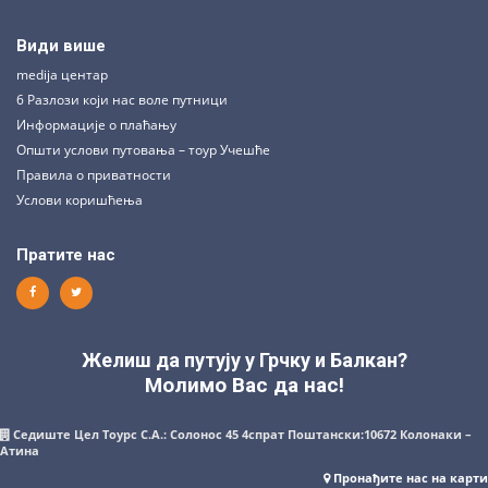
Види више
medija центар
6 Разлози који нас воле путници
Информације о плаћању
Општи услови путовања – тоур Учешће
Правила о приватности
Услови коришћења
Пратите нас
Желиш да путују у Грчку и Балкан?
Молимо Вас да нас!
Седиште Цел Тоурс С.А.: Солонос 45 4спрат Поштански:10672 Колонаки –
Атина
Пронађите нас на карти